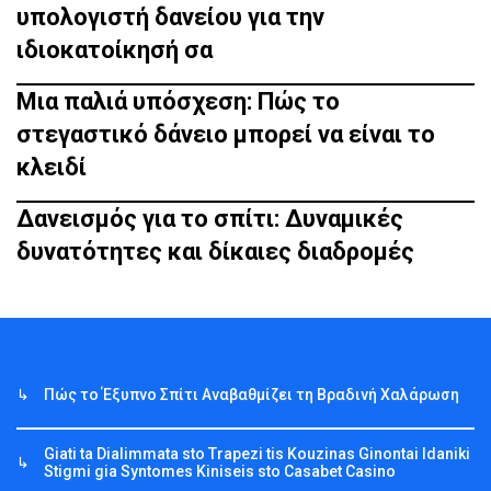
υπολογιστή δανείου για την
ιδιοκατοίκησή σα
Μια παλιά υπόσχεση: Πώς το
στεγαστικό δάνειο μπορεί να είναι το
κλειδί
Δανεισμός για το σπίτι: Δυναμικές
δυνατότητες και δίκαιες διαδρομές
Πώς το Έξυπνο Σπίτι Αναβαθμίζει τη Βραδινή Χαλάρωση
Giati ta Dialimmata sto Trapezi tis Kouzinas Ginontai Idaniki
Stigmi gia Syntomes Kiniseis sto Casabet Casino