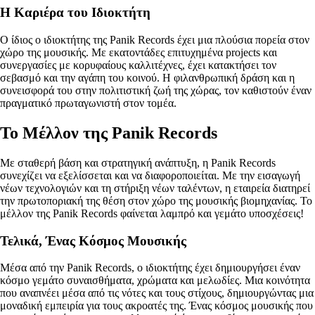
Η Καριέρα του Ιδιοκτήτη
Ο ίδιος ο ιδιοκτήτης της Panik Records έχει μια πλούσια πορεία στον
χώρο της μουσικής. Με εκατοντάδες επιτυχημένα projects και
συνεργασίες με κορυφαίους καλλιτέχνες, έχει κατακτήσει τον
σεβασμό και την αγάπη του κοινού. Η φιλανθρωπική δράση και η
συνεισφορά του στην πολιτιστική ζωή της χώρας, τον καθιστούν έναν
πραγματικό πρωταγωνιστή στον τομέα.
Το Μέλλον της Panik Records
Με σταθερή βάση και στρατηγική ανάπτυξη, η Panik Records
συνεχίζει να εξελίσσεται και να διαφοροποιείται. Με την εισαγωγή
νέων τεχνολογιών και τη στήριξη νέων ταλέντων, η εταιρεία διατηρεί
την πρωτοποριακή της θέση στον χώρο της μουσικής βιομηχανίας. Το
μέλλον της Panik Records φαίνεται λαμπρό και γεμάτο υποσχέσεις!
Τελικά, Ένας Κόσμος Μουσικής
Μέσα από την Panik Records, ο ιδιοκτήτης έχει δημιουργήσει έναν
κόσμο γεμάτο συναισθήματα, χρώματα και μελωδίες. Μια κοινότητα
που αναπνέει μέσα από τις νότες και τους στίχους, δημιουργώντας μια
μοναδική εμπειρία για τους ακροατές της. Ένας κόσμος μουσικής που