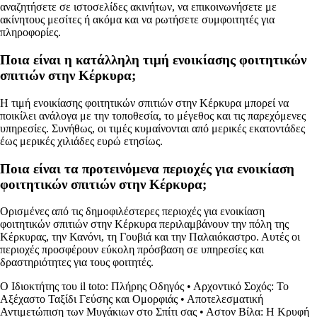
αναζητήσετε σε ιστοσελίδες ακινήτων, να επικοινωνήσετε με
ακίνητους μεσίτες ή ακόμα και να ρωτήσετε συμφοιτητές για
πληροφορίες.
Ποια είναι η κατάλληλη τιμή ενοικίασης φοιτητικών
σπιτιών στην Κέρκυρα;
Η τιμή ενοικίασης φοιτητικών σπιτιών στην Κέρκυρα μπορεί να
ποικίλει ανάλογα με την τοποθεσία, το μέγεθος και τις παρεχόμενες
υπηρεσίες. Συνήθως, οι τιμές κυμαίνονται από μερικές εκατοντάδες
έως μερικές χιλιάδες ευρώ ετησίως.
Ποια είναι τα προτεινόμενα περιοχές για ενοικίαση
φοιτητικών σπιτιών στην Κέρκυρα;
Ορισμένες από τις δημοφιλέστερες περιοχές για ενοικίαση
φοιτητικών σπιτιών στην Κέρκυρα περιλαμβάνουν την πόλη της
Κέρκυρας, την Κανόνι, τη Γουβιά και την Παλαιόκαστρο. Αυτές οι
περιοχές προσφέρουν εύκολη πρόσβαση σε υπηρεσίες και
δραστηριότητες για τους φοιτητές.
Ο Ιδιοκτήτης του il toto: Πλήρης Οδηγός
•
Αρχοντικό Σοχός: Το
Αξέχαστο Ταξίδι Γεύσης και Ομορφιάς
•
Αποτελεσματική
Αντιμετώπιση των Μυγάκιων στο Σπίτι σας
•
Αστον Βίλα: Η Κρυφή