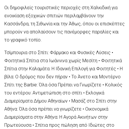
Οι δημοφιλείς τουριστικές περιοχές στη Χαλκιδική για
ενοικίαση εξοχικών σπιτιών περιλαμβάνουν την
Κασσάνδρα, τη Σιθωνία και την Άθως, όπου οι επισκέπτες
μπορούν να απολαύσουν τις πανέμορφες παραλίες και
το γραφικό τοπίο.
Τσίμπουρια στο Σπίτι: Φάρμακο και Φυσικές Λύσεις
•
Φοιτητικά Σπίτια στα Ιωάννινα χωρίς Μεσίτη
•
Φοιτητικά
Σπίτια στην Καλαμάτα: Η Ιδανική Επιλογή για Φοιτητές
•
Η
βίλα: Ο δρόμος που δεν πήραν
•
Το Άνετο και Μοντέρνο
Σπίτι της Barbie: Όλα όσα Πρέπει να Γνωρίζετε
•
Κολικός
του εντέρου: Αντιμετώπιση στο σπίτι
•
Εκλογικά
Διαμερίσματα Δήμου Αθηναίων
•
Μασάζ στο Σπίτι στην
Αθήνα: Όλα όσα πρέπει να γνωρίζετε
•
Οικονομικά
Διαμερίσματα στην Αθήνα: Η Αγορά Ακινήτων στην
Πρωτεύουσα
•
Σπίτια προς πώληση από Ιδιώτες στο