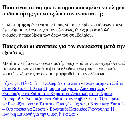
Ποια είναι τα νόμιμα κριτήρια που πρέπει να πληροί
ο ιδιοκτήτης για να εξώσει τον ενοικιαστή;
Ο ιδιοκτήτης πρέπει να τηρεί τους νόμους περί ενοικιάσεων και να
έχει νόμιμους λόγους για την εξώσεως, όπως μη καταβολή
ενοικίου ή παραβίαση των όρων του συμβολαίου.
Ποιες είναι οι συνέπειες για τον ενοικιαστή μετά την
εξώσεως;
Μετά την εξώσεως, ο ενοικιαστής υποχρεούται να αποχωρήσει από
το ακίνητο και να επιστρέψει τα κλειδιά, ενώ μπορεί να υποστεί
νομικές ενέργειες αν δεν συμμορφωθεί με την εξώσεως.
Εύχες για Νέο Σπίτι – Καλωρίζικο το Σπίτι
•
Ενοικιαζόμενα Σπίτια
στον Βόλο: Ο Τέλειος Προορισμός για τις Διακοπές Σας
•
Ενοικιαζόμενα Σπίτια στο Κερατσίνι: Ανακαλύψτε τη Χρυσή
Ευκαιρία!
•
Ενοικιαζόμενα Σπίτια στην Θήβα
•
Σπίτι: Ό,τι Πρέπει
να Γνωρίζετε για το Σπίτι της Οικογένειάς σας
•
Κοντεϊνέρ Σπιτιού
– Ό,τι πρέπει να Ξέρετε
•
Εργατικές Κατοικίες Γιαννούλης: Η
Ιδανική Επιλογή για την Οικογένειά Σας
•