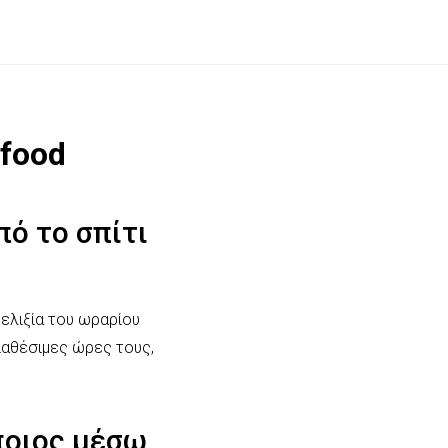
efood
πό το σπίτι
υελιξία του ωραρίου
ιαθέσιμες ώρες τους,
άποιος μέσω