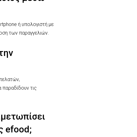
artphone ή υπολογιστή με
δοση των παραγγελιών.
την
 πελατών,
 παραδίδουν τις
τιμετωπίσει
ς efood;