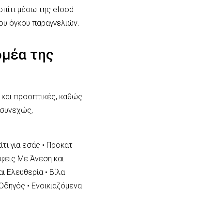
σπίτι μέσω της efood
ου όγκου παραγγελιών.
ομέα της
 και προοπτικές, καθώς
 συνεχώς,
ίτι για εσάς
•
Προκατ
ψεις Με Άνεση και
αι Ελευθερία
•
Βίλα
ς Οδηγός
•
Ενοικιαζόμενα