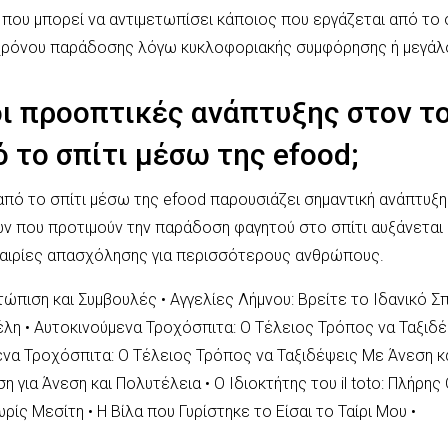
 που μπορεί να αντιμετωπίσει κάποιος που εργάζεται από το 
υ χρόνου παράδοσης λόγω κυκλοφοριακής συμφόρησης ή μεγάλ
 οι προοπτικές ανάπτυξης στον τ
 το σπίτι μέσω της efood;
από το σπίτι μέσω της efood παρουσιάζει σημαντική ανάπτυξη
ν που προτιμούν την παράδοση φαγητού στο σπίτι αυξάνεται
καιρίες απασχόλησης για περισσότερους ανθρώπους.
ετώπιση και Συμβουλές
•
Αγγελίες Λήμνου: Βρείτε το Ιδανικό Σπ
έλη
•
Αυτοκινούμενα Τροχόσπιτα: Ο Τέλειος Τρόπος να Ταξιδέ
να Τροχόσπιτα: Ο Τέλειος Τρόπος να Ταξιδέψεις Με Άνεση κ
ση για Άνεση και Πολυτέλεια
•
Ο Ιδιοκτήτης του il toto: Πλήρη
ωρίς Μεσίτη
•
Η Βίλα που Γυρίστηκε το Είσαι το Ταίρι Μου
•