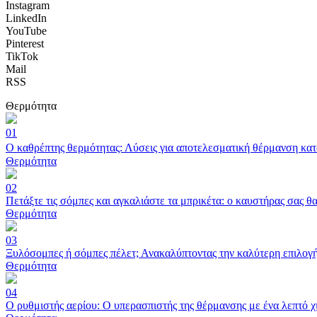
Instagram
LinkedIn
YouTube
Pinterest
TikTok
Mail
RSS
Θερμότητα
01
Ο καθρέπτης θερμότητας: Λύσεις για αποτελεσματική θέρμανση κα
Θερμότητα
02
Πετάξτε τις σόμπες και αγκαλιάστε τα μπρικέτα: ο καυστήρας σας θ
Θερμότητα
03
Ξυλόσομπες ή σόμπες πέλετ; Ανακαλύπτοντας την καλύτερη επιλογ
Θερμότητα
04
Ο ρυθμιστής αερίου: Ο υπερασπιστής της θέρμανσης με ένα λεπτό 