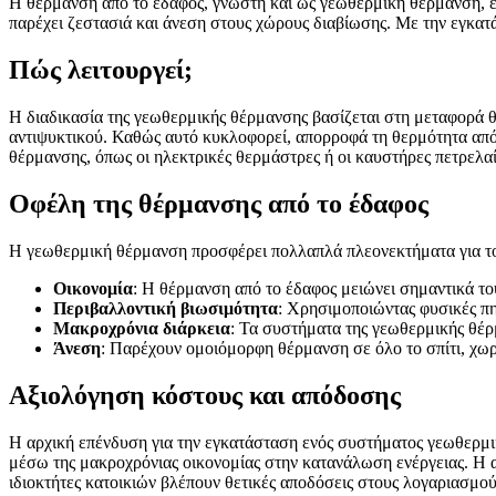
Η θέρμανση από το έδαφος, γνωστή και ως γεωθερμική θέρμανση, εί
παρέχει ζεστασιά και άνεση στους χώρους διαβίωσης. Με την εγκατά
Πώς λειτουργεί;
Η διαδικασία της γεωθερμικής θέρμανσης βασίζεται στη μεταφορά 
αντιψυκτικού. Καθώς αυτό κυκλοφορεί, απορροφά τη θερμότητα από 
θέρμανσης, όπως οι ηλεκτρικές θερμάστρες ή οι καυστήρες πετρελα
Οφέλη της θέρμανσης από το έδαφος
Η γεωθερμική θέρμανση προσφέρει πολλαπλά πλεονεκτήματα για του
Οικονομία
: Η θέρμανση από το έδαφος μειώνει σημαντικά του
Περιβαλλοντική βιωσιμότητα
: Χρησιμοποιώντας φυσικές π
Μακροχρόνια διάρκεια
: Τα συστήματα της γεωθερμικής θέρ
Άνεση
: Παρέχουν ομοιόμορφη θέρμανση σε όλο το σπίτι, χω
Αξιολόγηση κόστους και απόδοσης
Η αρχική επένδυση για την εγκατάσταση ενός συστήματος γεωθερμικ
μέσω της μακροχρόνιας οικονομίας στην κατανάλωση ενέργειας. Η απ
ιδιοκτήτες κατοικιών βλέπουν θετικές αποδόσεις στους λογαριασμού