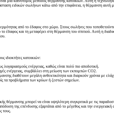
ναι μία καινοτόμος μέθοδος θέρμανσης κατοικιών. Αυτή η τεχνολογί
σταση ειδικών σωλήνων κάτω από την επιφάνεια, η θέρμανση αυτή μπο
θερμότητας από το έδαφος στο χώρο. Στους σωλήνες που τοποθετούντ
το έδαφος και τη μεταφέρει στη θέρμανση του σπιτιού. Αυτή η διαδικ
ίου.
ς ιδιοκτήτες κατοικιών:
ς λογαριασμούς ενέργειας, καθώς είναι πολύ πιο αποδοτική.
ηγές ενέργειας, συμβάλλει στη μείωση των εκπομπών CO2.
μανσης διαθέτουν μεγάλη ανθεκτικότητα και διαρκούν χρόνια με ελά
ρίς τα προβλήματα των κρύων ή ζεστών σημείων.
ής θέρμανσης μπορεί να είναι υψηλότερη συγκριτικά με τις παραδοσ
όδοση της επένδυσης εξαρτάται από το μέγεθος και την ενεργειακή απ
ς τους.