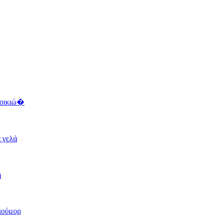
τοικιώ�
α γελά
ή
χιούμορ