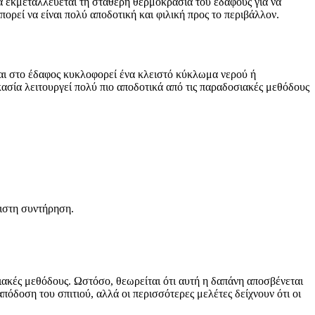
α εκμεταλλεύεται τη σταθερή θερμοκρασία του εδάφους για να
ρεί να είναι πολύ αποδοτική και φιλική προς το περιβάλλον.
αι στο έδαφος κυκλοφορεί ένα κλειστό κύκλωμα νερού ή
ασία λειτουργεί πολύ πιο αποδοτικά από τις παραδοσιακές μεθόδους
χιστη συντήρηση.
ιακές μεθόδους. Ωστόσο, θεωρείται ότι αυτή η δαπάνη αποσβένεται
όδοση του σπιτιού, αλλά οι περισσότερες μελέτες δείχνουν ότι οι